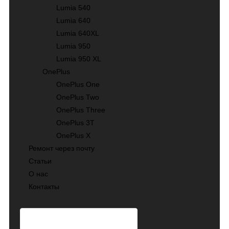
Lumia 540
Lumia 640
Lumia 640XL
Lumia 950
Lumia 950 XL
OnePlus
OnePlus One
OnePlus Two
OnePlus Three
OnePlus 3T
OnePlus X
Ремонт через почту
Статьи
О нас
Контакты