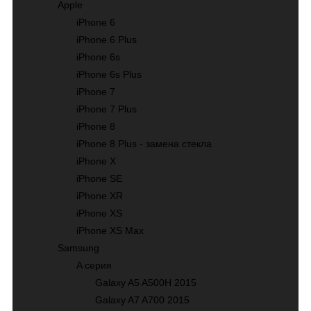
Apple
iPhone 6
iPhone 6 Plus
iPhone 6s
iPhone 6s Plus
iPhone 7
iPhone 7 Plus
iPhone 8
iPhone 8 Plus - замена стекла
iPhone X
iPhone SE
iPhone XR
iPhone XS
iPhone XS Max
Samsung
A серия
Galaxy A5 A500H 2015
Galaxy A7 A700 2015