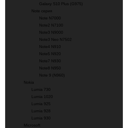
Galaxy S10 Plus (G975)
Note серия
Note N7000
Note2 N7100
Note3 N9000
Note3 Neo N7502
Note4 N910
Note5 N920
Note7 N930
Note8 N950
Note 9 (N960)
Nokia
Lumia 730
Lumia 1020
Lumia 925
Lumia 928
Lumia 930
Microsoft