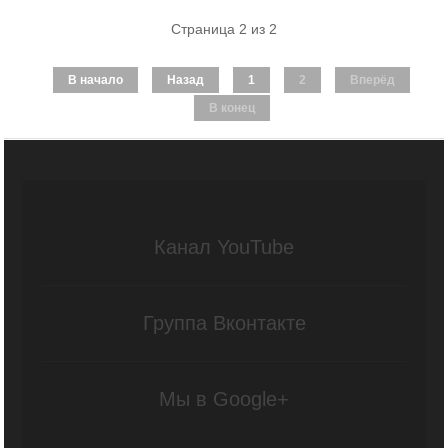
Страница 2 из 2
В начало
Назад
1
2
Вперёд
В конец
Канал YouTube
Группа Вконтакте
Мы в Google+