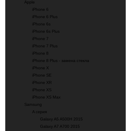
Apple
iPhone 6
iPhone 6 Plus
iPhone 6s
iPhone 6s Plus
iPhone 7
iPhone 7 Plus
iPhone 8
iPhone 8 Plus - замена стекла
iPhone X
iPhone SE
iPhone XR
iPhone XS
iPhone XS Max
Samsung
A серия
Galaxy A5 A500H 2015
Galaxy A7 A700 2015