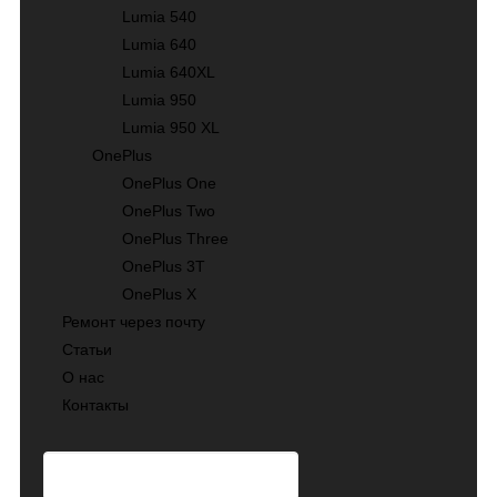
Lumia 540
Lumia 640
Lumia 640XL
Lumia 950
Lumia 950 XL
OnePlus
OnePlus One
OnePlus Two
OnePlus Three
OnePlus 3T
OnePlus X
Ремонт через почту
Статьи
О нас
Контакты