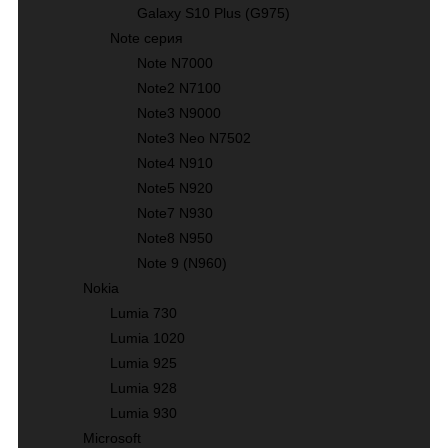
Galaxy S10 Plus (G975)
Note серия
Note N7000
Note2 N7100
Note3 N9000
Note3 Neo N7502
Note4 N910
Note5 N920
Note7 N930
Note8 N950
Note 9 (N960)
Nokia
Lumia 730
Lumia 1020
Lumia 925
Lumia 928
Lumia 930
Microsoft