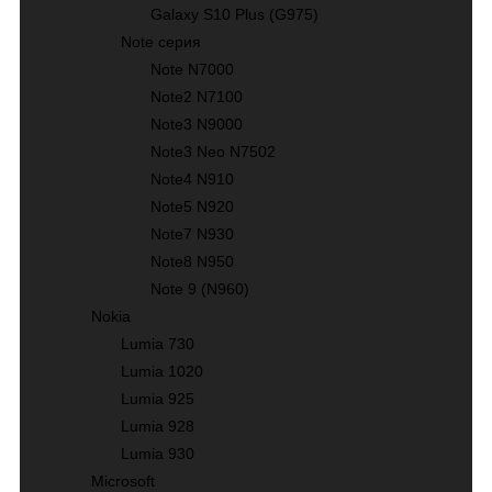
Galaxy S10 Plus (G975)
Note серия
Note N7000
Note2 N7100
Note3 N9000
Note3 Neo N7502
Note4 N910
Note5 N920
Note7 N930
Note8 N950
Note 9 (N960)
Nokia
Lumia 730
Lumia 1020
Lumia 925
Lumia 928
Lumia 930
Microsoft