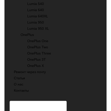
Lumia 540
Lumia 640
Lumia 640XL
Lumia 950
Lumia 950 XL
OnePlus
OnePlus One
OnePlus Two
OnePlus Three
OnePlus 3T
OnePlus X
Ремонт через почту
Статьи
О нас
Контакты