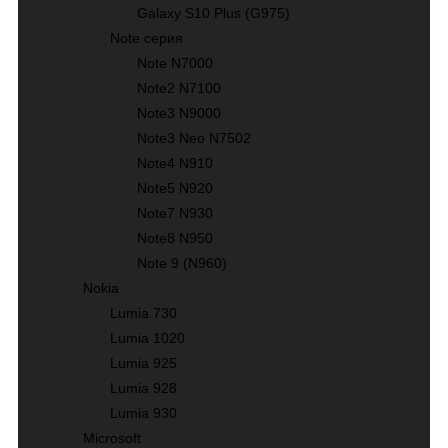
Galaxy S10 Plus (G975)
Note серия
Note N7000
Note2 N7100
Note3 N9000
Note3 Neo N7502
Note4 N910
Note5 N920
Note7 N930
Note8 N950
Note 9 (N960)
Nokia
Lumia 730
Lumia 1020
Lumia 925
Lumia 928
Lumia 930
Microsoft