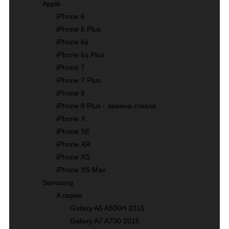
Apple
iPhone 6
iPhone 6 Plus
iPhone 6s
iPhone 6s Plus
iPhone 7
iPhone 7 Plus
iPhone 8
iPhone 8 Plus - замена стекла
iPhone X
iPhone SE
iPhone XR
iPhone XS
iPhone XS Max
Samsung
A серия
Galaxy A5 A500H 2015
Galaxy A7 A700 2015