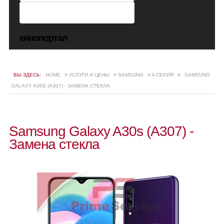
кинопортал
ВЫ ЗДЕСЬ:
HOME
>
УСЛУГИ И ЦЕНЫ
>
SAMSUNG
>
A СЕРИЯ
>
SAMSUNG
GALAXY A30S (A307) - ЗАМЕНА СТЕКЛА
Samsung Galaxy A30s (A307) -
Замена стекла