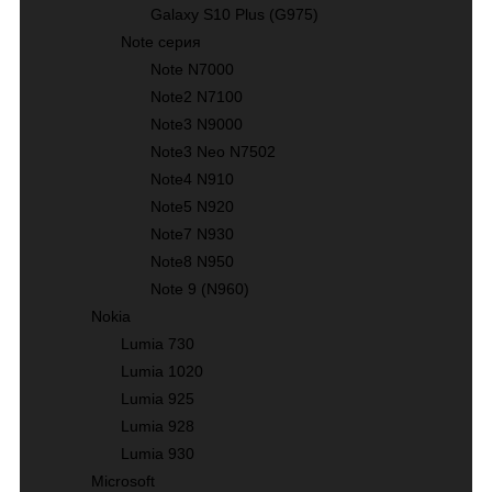
Galaxy S10 Plus (G975)
Note серия
Note N7000
Note2 N7100
Note3 N9000
Note3 Neo N7502
Note4 N910
Note5 N920
Note7 N930
Note8 N950
Note 9 (N960)
Nokia
Lumia 730
Lumia 1020
Lumia 925
Lumia 928
Lumia 930
Microsoft