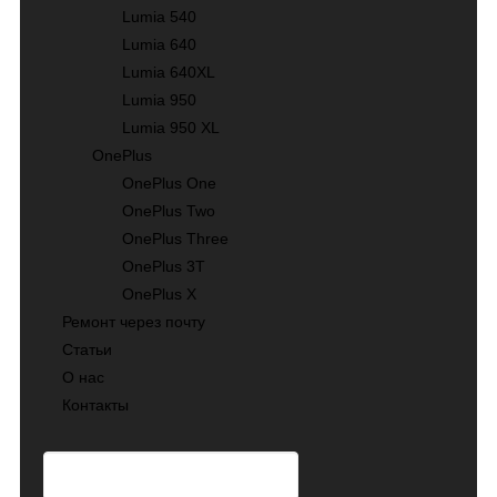
Lumia 540
Lumia 640
Lumia 640XL
Lumia 950
Lumia 950 XL
OnePlus
OnePlus One
OnePlus Two
OnePlus Three
OnePlus 3T
OnePlus X
Ремонт через почту
Статьи
О нас
Контакты