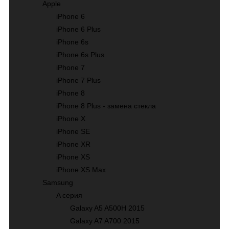
Apple
iPhone 6
iPhone 6 Plus
iPhone 6s
iPhone 6s Plus
iPhone 7
iPhone 7 Plus
iPhone 8
iPhone 8 Plus - замена стекла
iPhone X
iPhone SE
iPhone XR
iPhone XS
iPhone XS Max
Samsung
A серия
Galaxy A5 A500H 2015
Galaxy A7 A700 2015