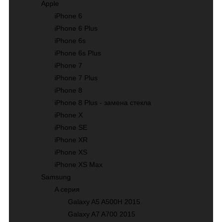
Apple
iPhone 6
iPhone 6 Plus
iPhone 6s
iPhone 6s Plus
iPhone 7
iPhone 7 Plus
iPhone 8
iPhone 8 Plus - замена стекла
iPhone X
iPhone SE
iPhone XR
iPhone XS
iPhone XS Max
Samsung
A серия
Galaxy A5 A500H 2015
Galaxy A7 A700 2015