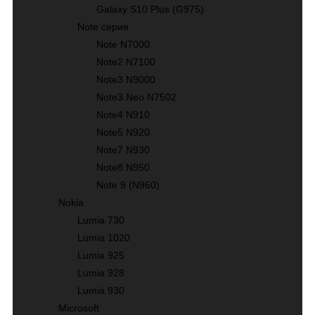
Galaxy S10 Plus (G975)
Note серия
Note N7000
Note2 N7100
Note3 N9000
Note3 Neo N7502
Note4 N910
Note5 N920
Note7 N930
Note8 N950
Note 9 (N960)
Nokia
Lumia 730
Lumia 1020
Lumia 925
Lumia 928
Lumia 930
Microsoft