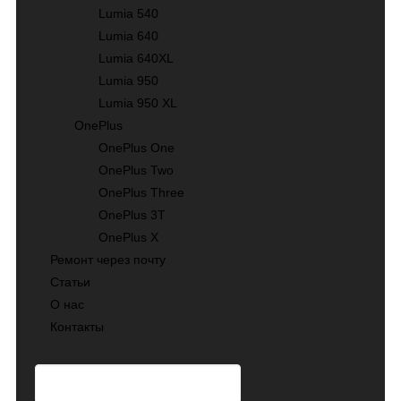
Lumia 540
Lumia 640
Lumia 640XL
Lumia 950
Lumia 950 XL
OnePlus
OnePlus One
OnePlus Two
OnePlus Three
OnePlus 3T
OnePlus X
Ремонт через почту
Статьи
О нас
Контакты